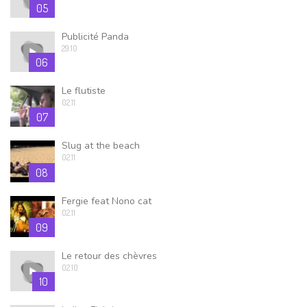
05
Publicité Panda
29.10
06
Le flutiste
02.11
07
Slug at the beach
02.11
08
Fergie feat Nono cat
02.11
09
Le retour des chèvres
02.10
10