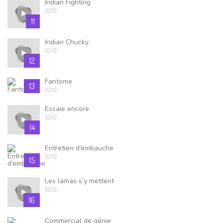
Indian Fighting
02.10
11
Indian Chucky
02.10
12
Fantome
13
02.10
Essaie encore
02.10
14
Entretien d’embauche
02.10
15
Les lamas s’y mettent
02.10
16
Commercial de génie