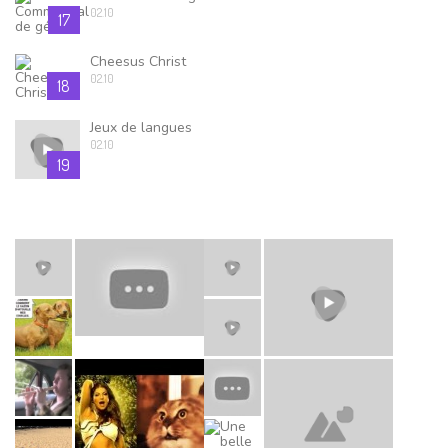
02.10
17
Cheesus Christ
02.10
18
Jeux de langues
02.10
19