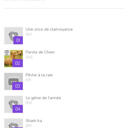
Une once de clairvoyance
04.11
01
Parole de Chien
03.10
02
Pêche à la raie
07.11
03
Le génie de l’année
16.10
04
Shark Ira
08.11