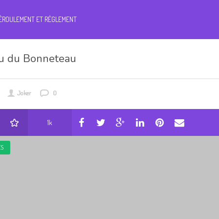
ÉROULEMENT ET RÉGLEMENT
eu du Bonneteau
Joker
0
1k
ES