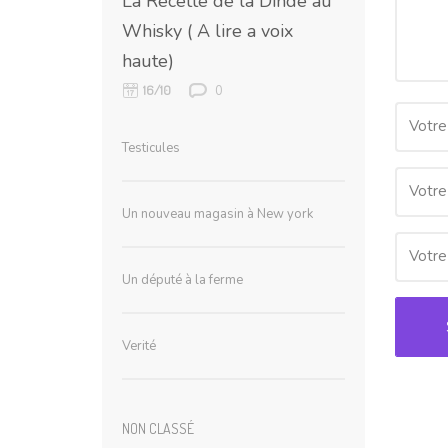
La Recette de la Dinde au
Whisky ( A lire a voix
haute)
0
16/10
Votre
Testicules
Votre
Un nouveau magasin à New york
Votre 
Un député à la ferme
Verité
NON CLASSÉ