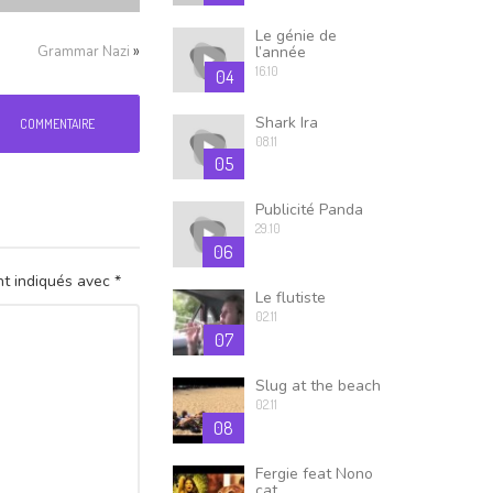
Le génie de
»
Grammar Nazi
l’année
16.10
04
Shark Ira
COMMENTAIRE
08.11
05
Publicité Panda
29.10
06
nt indiqués avec
*
Le flutiste
02.11
07
Slug at the beach
02.11
08
Fergie feat Nono
cat