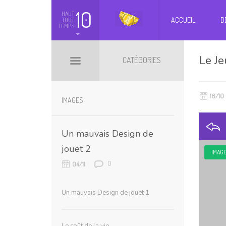
10
HAUT
ACCUEIL
D
TOUT
TEMPS
Le J
CATÉGORIES
16/10
BILLETS HOT
BOOMARKS
IMAGES
Un mauvais Design de
jouet 2
IMAG
0
04/11
Un mauvais Design de jouet 1