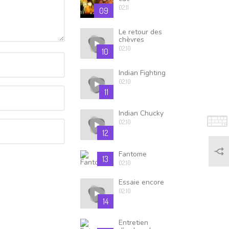
02.11
09
Le retour des
chèvres
02.10
10
Indian Fighting
02.10
11
Indian Chucky
02.10
12
Fantome
13
02.10
Essaie encore
02.10
14
Entretien