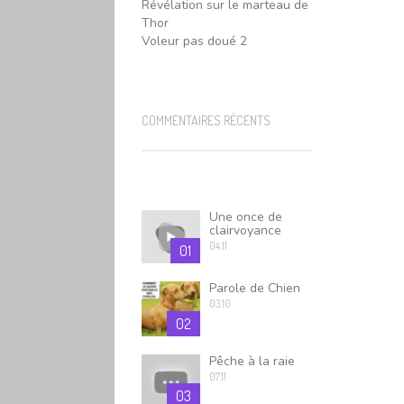
Révélation sur le marteau de
Thor
Voleur pas doué 2
COMMENTAIRES RÉCENTS
Une once de
clairvoyance
04.11
01
Parole de Chien
03.10
02
Pêche à la raie
07.11
03