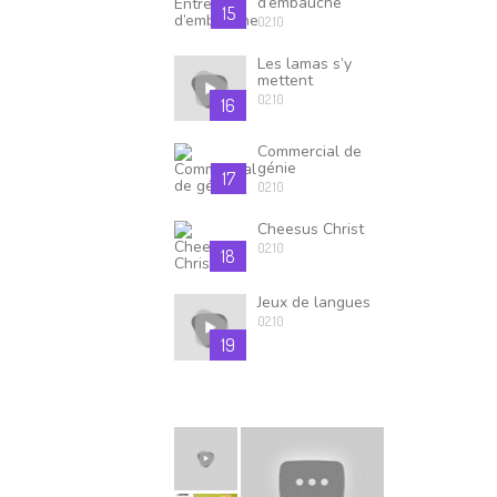
d’embauche
15
02.10
Les lamas s’y
mettent
02.10
16
Commercial de
génie
17
02.10
Cheesus Christ
02.10
18
Jeux de langues
02.10
19