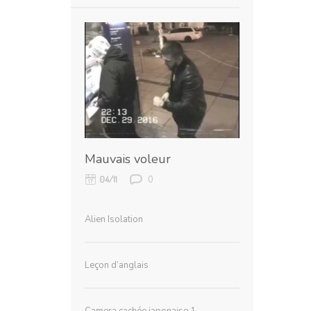
Mauvais voleur
0
04/11
Alien Isolation
Leçon d’anglais
Camera cachée japonaise 1