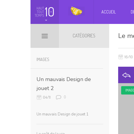
10
HAUT
ACCUEIL
D
TOUT
TEMPS
Le m
CATÉGORIES
16/10
BILLETS HOT
BOOMARKS
IMAGES
Un mauvais Design de
jouet 2
IMAG
0
04/11
Un mauvais Design de jouet 1