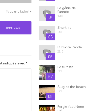
Le génie de
»
Tu as une tache !
l’année
16.10
04
Shark Ira
COMMENTAIRE
08.11
05
Publicité Panda
29.10
06
nt indiqués avec
*
Le flutiste
02.11
07
Slug at the beach
02.11
08
Fergie feat Nono
cat