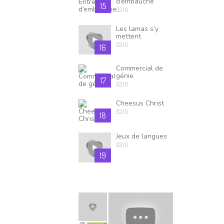
d’embauche
15
02.10
Les lamas s’y
mettent
02.10
16
Commercial de
génie
17
02.10
Cheesus Christ
02.10
18
Jeux de langues
02.10
19