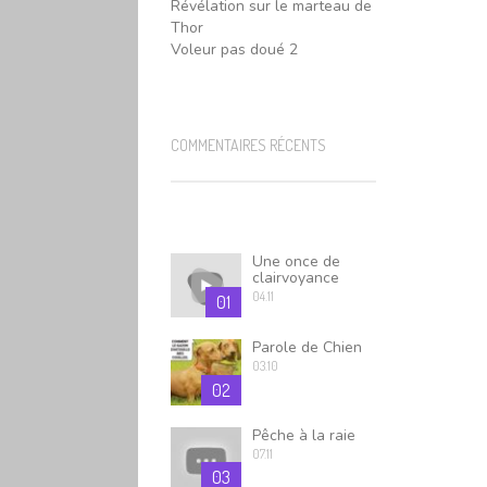
Révélation sur le marteau de
Thor
Voleur pas doué 2
COMMENTAIRES RÉCENTS
Une once de
clairvoyance
04.11
01
Parole de Chien
03.10
02
Pêche à la raie
07.11
03