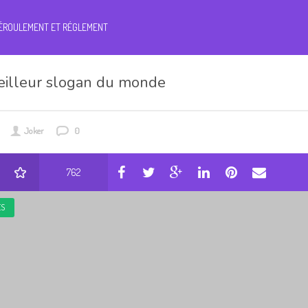
ÉROULEMENT ET RÉGLEMENT
eilleur slogan du monde
Joker
0
762
ES