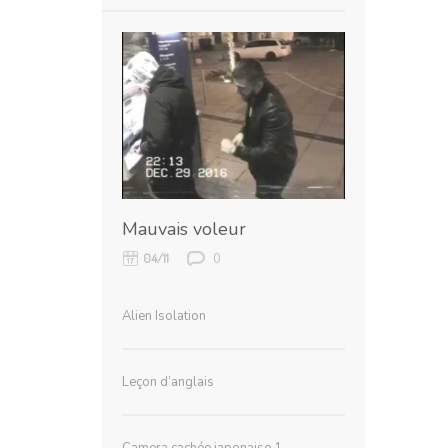
Mauvais voleur
0
04/11
Alien Isolation
Leçon d’anglais
Camera cachée japonaise 1