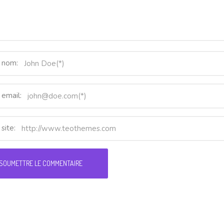
 nom:
 email:
site: