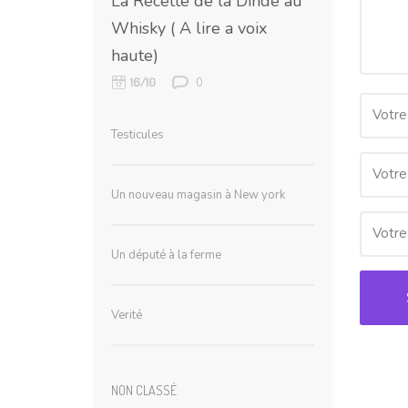
La Recette de la Dinde au
Whisky ( A lire a voix
haute)
0
16/10
Votre
Testicules
Votre
Un nouveau magasin à New york
Votre 
Un député à la ferme
Verité
NON CLASSÉ