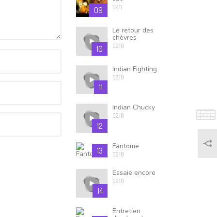
02.11
09
Le retour des
chèvres
02.10
10
Indian Fighting
02.10
11
Indian Chucky
02.10
12
Fantome
13
02.10
Essaie encore
02.10
14
Entretien