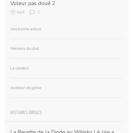
Voleur pas doué 2
0
04/11
Une bonne astuce
Némésis du chat
Le canabis
Auditeur de génie
HISTOIRES DROLES
La Recette de la Dinde au Whisky ( A lire a