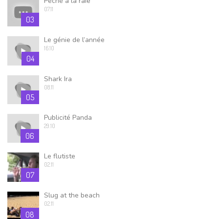
Pêche à la raie
07.11
03
Le génie de l’année
16.10
04
Shark Ira
08.11
05
Publicité Panda
29.10
06
Le flutiste
02.11
07
Slug at the beach
02.11
08