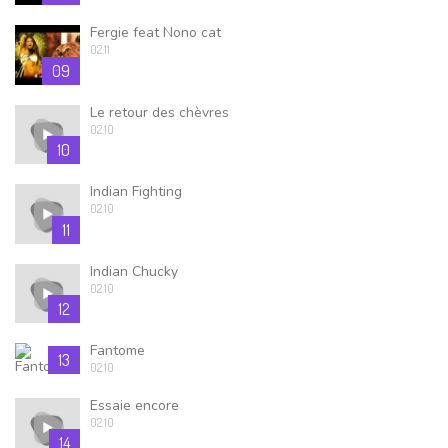
Fergie feat Nono cat
02.11
09
Le retour des chèvres
02.10
10
Indian Fighting
02.10
11
Indian Chucky
02.10
12
Fantome
13
02.10
Essaie encore
02.10
14