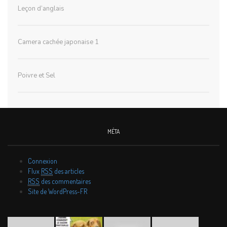
Leçon d’anglais
Camera cachée japonaise 1
Poivre et Sel
MÉTA
Connexion
Flux
RSS
des articles
RSS
des commentaires
Site de WordPress-FR