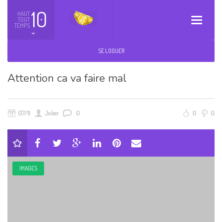
10
HAUT
TOUT
Toggle
TEMPS
navigatio
SE LOGUER
Attention ca va faire mal
07/11
Joker
0
0
0
IMAGES