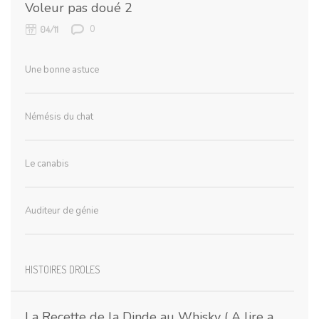
Voleur pas doué 2
0
04/11
Une bonne astuce
Némésis du chat
Le canabis
Auditeur de génie
HISTOIRES DROLES
La Recette de la Dinde au Whisky ( A lire a