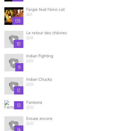
Fergie feat Nono cat
02.11
09
Le retour des chèvres
02.10
10
Indian Fighting
02.10
11
Indian Chucky
02.10
12
Fantome
13
02.10
Essaie encore
02.10
14