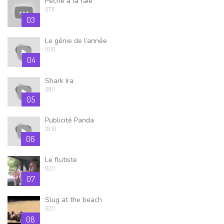
Pêche à la raie
07.11
03
Le génie de l’année
16.10
04
Shark Ira
08.11
05
Publicité Panda
29.10
06
Le flutiste
02.11
07
Slug at the beach
02.11
08