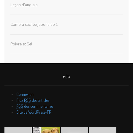
Leçon d’anglais
Camera cachée japonaise 1
Poivre et Sel
MÉTA
Connexion
Flux
RSS
des articles
RSS
des commentaires
Site de WordPress-FR