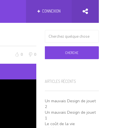
CONNEXION
CHERCHE
0
0
ARTICLES RÉCENTS
Un mauvais Design de jouet
2
Un mauvais Design de jouet
1
Le coût de la vie