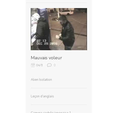
Mauvais voleur
0
04/11
Alien Isolation
Leçon d’anglais
Camera cachée japonaise 1