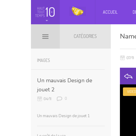
10
HAUT
ACCUEIL
D
TOUT
TEMPS
Name
CATÉGORIES
07/11
BILLETS HOT
BOOMARKS
IMAGES
Un mauvais Design de
jouet 2
VIDEO
0
04/11
Un mauvais Design de jouet 1