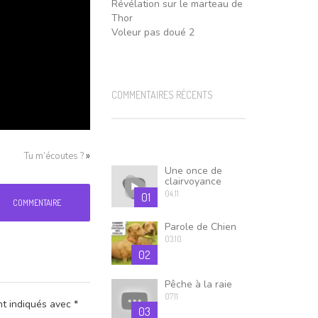
Révélation sur le marteau de
Thor
Voleur pas doué 2
COMMENTAIRES RÉCENTS
»
Tu m’écoutes ?
Une once de
clairvoyance
04.11
01
COMMENTAIRE
Parole de Chien
03.10
02
Pêche à la raie
07.11
nt indiqués avec
*
03