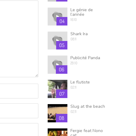
Le génie de
l’année
16.10
04
Shark Ira
08.11
05
Publicité Panda
29.10
06
Le flutiste
02.11
07
Slug at the beach
02.11
08
Fergie feat Nono
cat