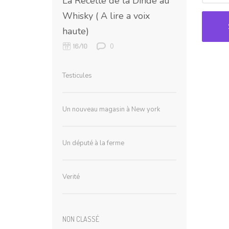
La Recette de la Dinde au
Whisky ( A lire a voix
haute)
0
16/10
Testicules
Un nouveau magasin à New york
Un député à la ferme
Verité
NON CLASSÉ