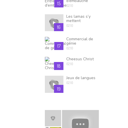
d’embauche
15
02.10
Les lamas s’y
mettent
02.10
16
Commercial de
génie
17
02.10
Cheesus Christ
02.10
18
Jeux de langues
02.10
19