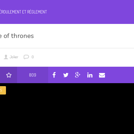
ÉROULEMENT ET RÉGLEMENT
 of thrones
Joker
0
809
S