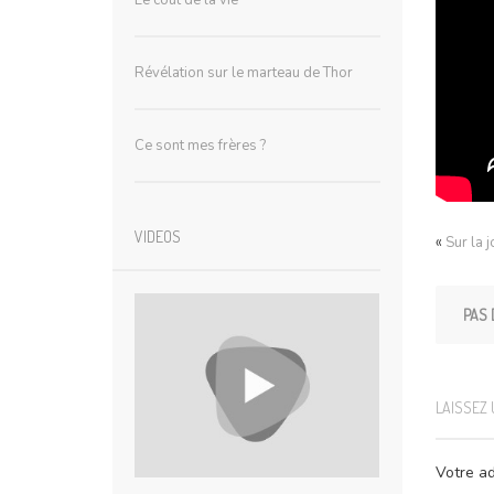
Le coût de la vie
Révélation sur le marteau de Thor
Ce sont mes frères ?
VIDEOS
«
Sur la 
PAS 
LAISSEZ
Votre ad