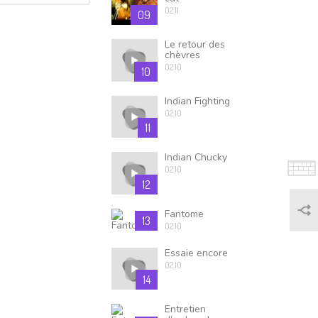
02.11
09
Le retour des
chèvres
02.10
10
Indian Fighting
02.10
11
Indian Chucky
02.10
12
Fantome
13
02.10
Essaie encore
02.10
14
Entretien