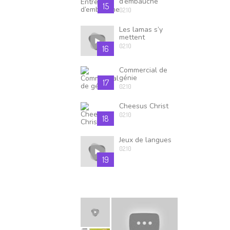
d’embauche
15
02.10
Les lamas s’y
mettent
02.10
16
Commercial de
génie
17
02.10
Cheesus Christ
02.10
18
Jeux de langues
02.10
19