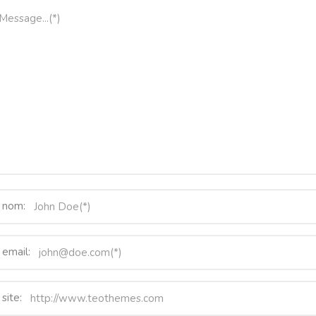
 nom:
 email:
site: