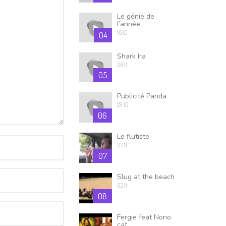
Le génie de
l’année
16.10
04
Shark Ira
08.11
05
Publicité Panda
29.10
06
Le flutiste
02.11
07
Slug at the beach
02.11
08
Fergie feat Nono
cat