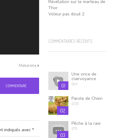
Révélation sur le marteau de
Thor
Voleur pas doué 2
COMMENTAIRES RÉCENTS
»
Makarena
Une once de
clairvoyance
04.11
01
COMMENTAIRE
Parole de Chien
03.10
02
Pêche à la raie
07.11
nt indiqués avec
*
03