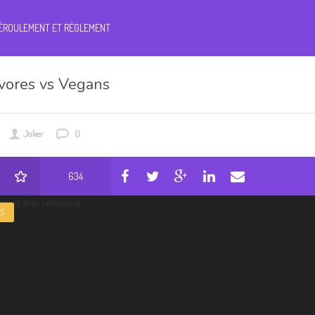
ÉROULEMENT ET RÉGLEMENT
vores vs Vegans
Joker
0
634
ading this resource
S