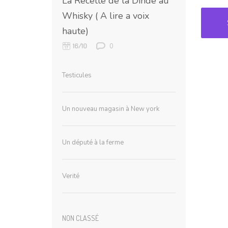
La Recette de la Dinde au
Whisky ( A lire a voix
haute)
0
16/10
Testicules
Un nouveau magasin à New york
Un député à la ferme
Verité
NON CLASSÉ