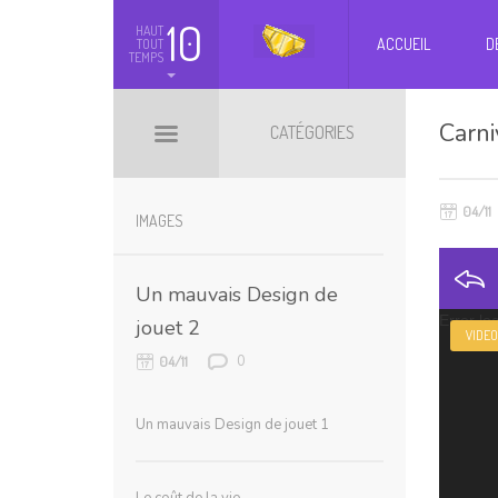
10
HAUT
ACCUEIL
D
TOUT
TEMPS
Carni
CATÉGORIES
04/11
BILLETS HOT
BOOMARKS
IMAGES
Un mauvais Design de
Lecteur
Error lo
jouet 2
VIDEO
vidéo
0
04/11
Un mauvais Design de jouet 1