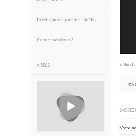
Le coût de la vie
Révélation sur le marteau de Thor
Ce sont mes frères ?
«
Musclo
VIDEOS
PAS 
LAISSEZ
Votre ad