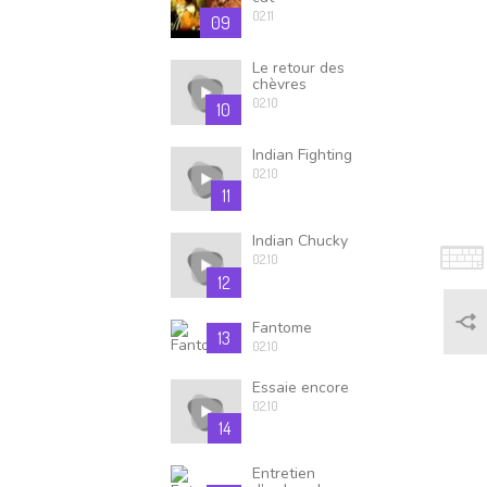
02.11
09
Le retour des
chèvres
02.10
10
Indian Fighting
02.10
11
Indian Chucky
02.10
12
Fantome
13
02.10
Essaie encore
02.10
14
Entretien