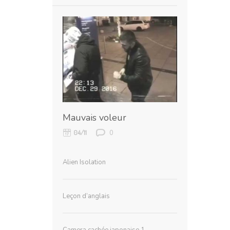
Mauvais voleur
0
04/11
Alien Isolation
Leçon d’anglais
Camera cachée japonaise 1