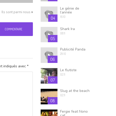
Le génie de
»
Ils sont parmi nous
l’année
16.10
04
Shark Ira
COMMENTAIRE
08.11
05
Publicité Panda
29.10
06
nt indiqués avec
*
Le flutiste
02.11
07
Slug at the beach
02.11
08
Fergie feat Nono
cat