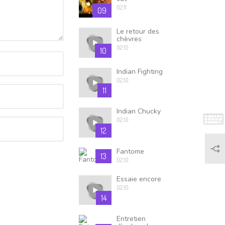
02.11
09
Le retour des
chèvres
02.10
10
Indian Fighting
02.10
11
Indian Chucky
02.10
12
Fantome
13
02.10
Essaie encore
02.10
14
Entretien