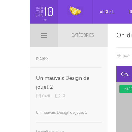
10
HAUT
ACCUEIL
D
TOUT
TEMPS
On di
CATÉGORIES
04/11
BILLETS HOT
BOOMARKS
IMAGES
Un mauvais Design de
jouet 2
IMAG
0
04/11
Un mauvais Design de jouet 1