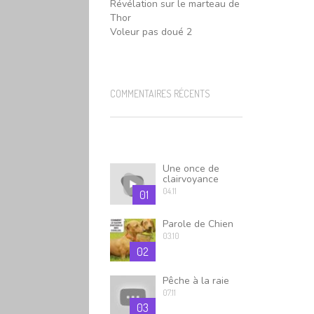
Révélation sur le marteau de
Thor
Voleur pas doué 2
COMMENTAIRES RÉCENTS
Une once de
clairvoyance
04.11
01
Parole de Chien
03.10
02
Pêche à la raie
07.11
03