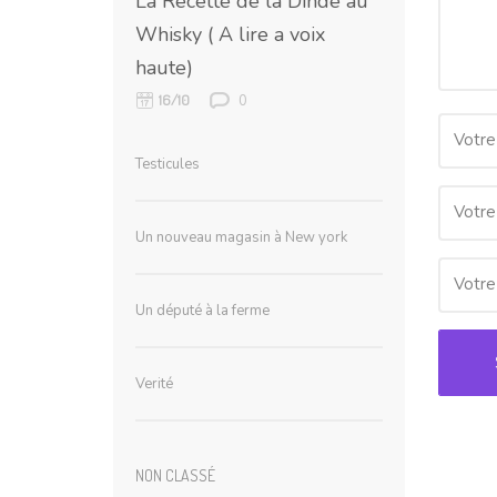
La Recette de la Dinde au
Whisky ( A lire a voix
haute)
0
16/10
Votre
Testicules
Votre
Un nouveau magasin à New york
Votre 
Un député à la ferme
Verité
NON CLASSÉ