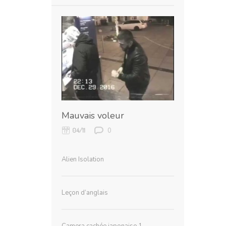
Mauvais voleur
0
04/11
Alien Isolation
Leçon d’anglais
Camera cachée japonaise 1