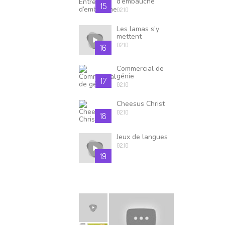
d’embauche
15
02.10
Les lamas s’y
mettent
02.10
16
Commercial de
génie
17
02.10
Cheesus Christ
02.10
18
Jeux de langues
02.10
19