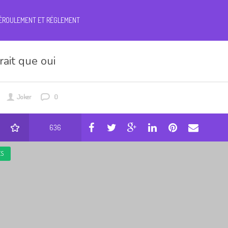
ÉROULEMENT ET RÉGLEMENT
rait que oui
Joker
0
636
ES