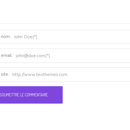
 nom:
 email:
site: