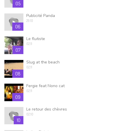
05
Publicité Panda
29.10
06
Le flutiste
02.11
07
Slug at the beach
02.11
08
Fergie feat Nono cat
02.11
09
Le retour des chèvres
02.10
10