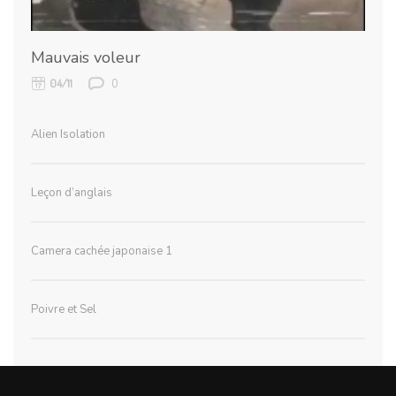
Mauvais voleur
0
04/11
Alien Isolation
Leçon d’anglais
Camera cachée japonaise 1
Poivre et Sel