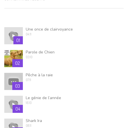
Une once de clairvoyance
04.11
01
Parole de Chien
03.10
02
Pêche à la raie
07.11
03
Le génie de l’année
16.10
04
Shark Ira
08.11