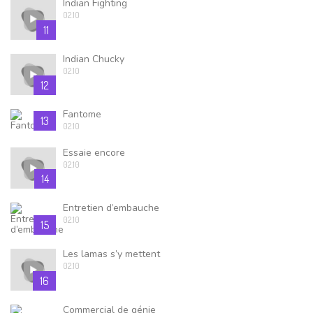
Indian Fighting
02.10
11
Indian Chucky
02.10
12
Fantome
13
02.10
Essaie encore
02.10
14
Entretien d’embauche
02.10
15
Les lamas s’y mettent
02.10
16
Commercial de génie