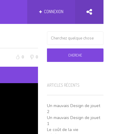
CONNEXION
CHERCHE
0
0
ARTICLES RÉCENTS
Un mauvais Design de jouet
2
Un mauvais Design de jouet
1
Le coût de la vie