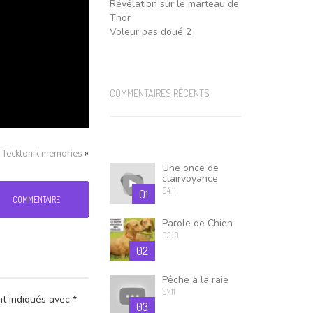
Révélation sur le marteau de
Thor
Voleur pas doué 2
COMMENTAIRES RÉCENTS
»
Tecktonik memories
Une once de
clairvoyance
04.11
01
COMMENTAIRE
Parole de Chien
03.10
02
Pêche à la raie
07.11
nt indiqués avec
*
03