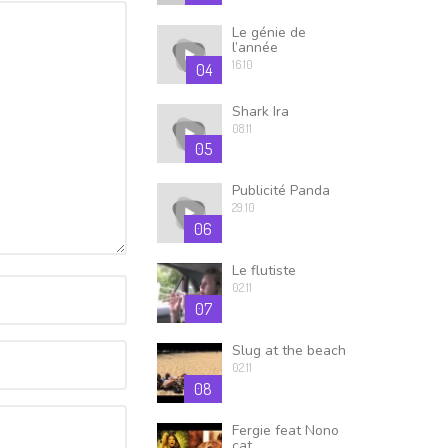
Le génie de
l’année
16.10
04
Shark Ira
08.11
05
Publicité Panda
29.10
06
Le flutiste
02.11
07
Slug at the beach
02.11
08
Fergie feat Nono
cat