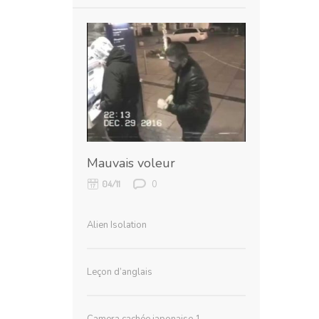
Mauvais voleur
0
04/11
Alien Isolation
Leçon d’anglais
Camera cachée japonaise 1