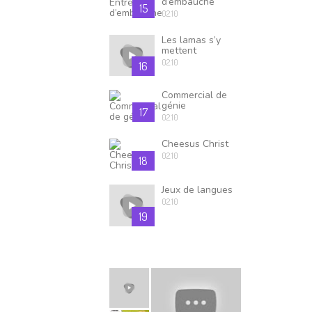
d’embauche
15
02.10
Les lamas s’y
mettent
02.10
16
Commercial de
génie
17
02.10
Cheesus Christ
02.10
18
Jeux de langues
02.10
19