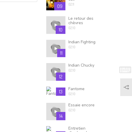
02.11
09
Le retour des
chèvres
02.10
10
Indian Fighting
02.10
11
Indian Chucky
02.10
12
Fantome
13
02.10
Essaie encore
02.10
14
Entretien