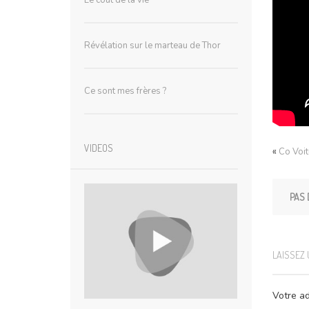
Le coût de la vie
Révélation sur le marteau de Thor
Ce sont mes frères ?
VIDEOS
«
Co Voi
PAS 
LAISSEZ
Votre ad