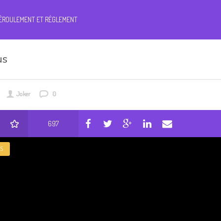
ÉROULEMENT ET RÉGLEMENT
us
Joker
0
697
S