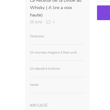
La Recette de la Dinde au
Whisky ( A lire a voix
haute)
0
16/10
Testicules
Un nouveau magasin à New york
Un député à la ferme
Verité
NON CLASSÉ