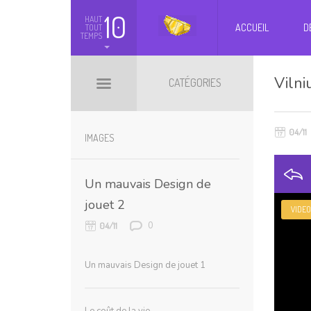
10
HAUT
ACCUEIL
D
TOUT
TEMPS
Vilni
CATÉGORIES
04/11
BILLETS HOT
BOOMARKS
IMAGES
Un mauvais Design de
jouet 2
VIDEO
0
04/11
Un mauvais Design de jouet 1